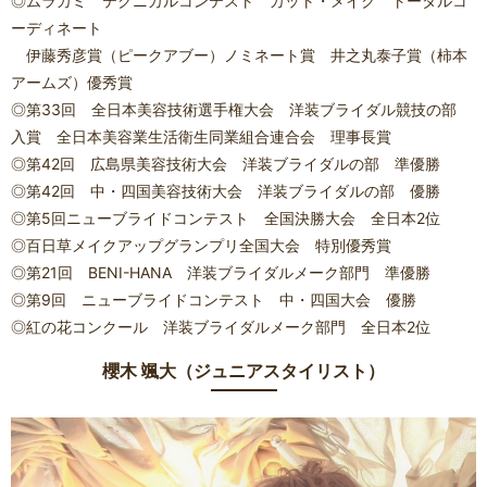
◎ムラカミ テクニカルコンテスト カット・メイク トータルコ
ーディネート
伊藤秀彦賞（ピークアブー）ノミネート賞 井之丸泰子賞（柿本
アームズ）優秀賞
◎第33回 全日本美容技術選手権大会 洋装ブライダル競技の部
入賞 全日本美容業生活衛生同業組合連合会 理事長賞
◎第42回 広島県美容技術大会 洋装ブライダルの部 準優勝
◎第42回 中・四国美容技術大会 洋装ブライダルの部 優勝
◎第5回ニューブライドコンテスト 全国決勝大会 全日本2位
◎百日草メイクアップグランプリ全国大会 特別優秀賞
◎第21回 BENI-HANA 洋装ブライダルメーク部門 準優勝
◎第9回 ニューブライドコンテスト 中・四国大会 優勝
◎紅の花コンクール 洋装ブライダルメーク部門 全日本2位
櫻木 颯大（ジュニアスタイリスト）